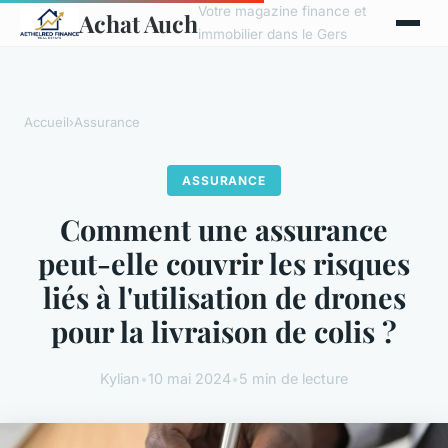
Votre magazine finance et
Achat Auch
immobilier dans le Gers
Accueil
›
Assurance
ASSURANCE
Comment une assurance
peut-elle couvrir les risques
liés à l'utilisation de drones
pour la livraison de colis ?
Kylian
•
10 mai 2024
•
5 min de lecture