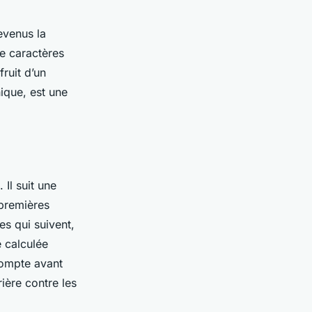
devenus la
e caractères
ruit d’un
ique, est une
Il suit une
 premières
es qui suivent,
e calculée
compte avant
rière contre les