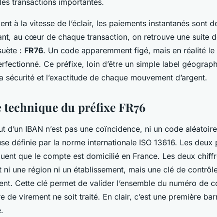
les transactions importantes.
lent à la vitesse de l’éclair, les paiements instantanés sont 
ant, au cœur de chaque transaction, on retrouve une suite d
suète :
FR76
. Un code apparemment figé, mais en réalité le f
rfectionné. Ce préfixe, loin d’être un simple label géograph
la sécurité et l’exactitude de chaque mouvement d’argent.
 technique du préfixe FR76
 d’un IBAN n’est pas une coïncidence, ni un code aléatoire. 
use définie par la norme internationale ISO 13616. Les deux
quent que le compte est domicilié en France. Les deux chiffr
t ni une région ni un établissement, mais une clé de contrôl
t. Cette clé permet de valider l’ensemble du numéro de 
 de virement ne soit traité. En clair, c’est une première bar
.