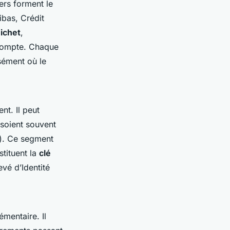
ers forment le
ibas, Crédit
ichet
,
 compte. Chaque
sément où le
nt. Il peut
 soient souvent
.). Ce segment
stituent la
clé
evé d’Identité
mentaire. Il