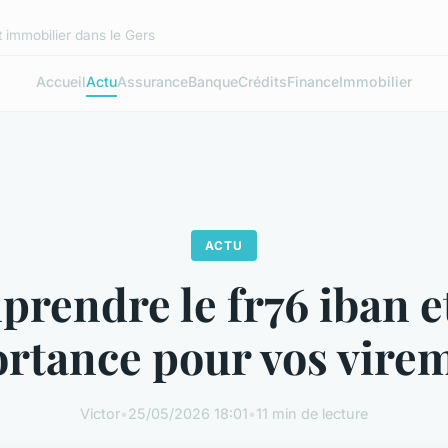
 immobilier dans le Gers
Accueil
Actu
Assurance
Banque
Crédits
Finance
Immobilier
ACTU
rendre le fr76 iban e
rtance pour vos vire
Victor
•
25/05/2026 18:01
•
11 min de lecture