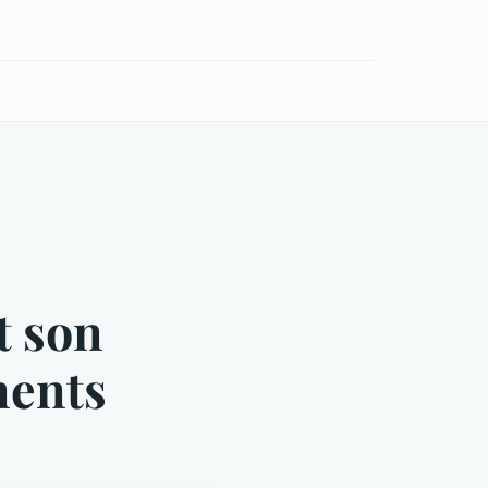
t son
ments