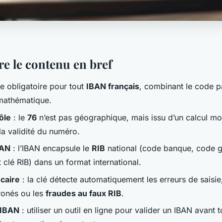
 le contenu en bref
xe obligatoire pour tout
IBAN français
, combinant le code p
mathématique.
ôle
: le
76
n’est pas géographique, mais issu d’un calcul
mo
la validité du numéro.
BAN
: l’IBAN encapsule le
RIB
national (code banque, code g
clé RIB) dans un format international.
caire
: la clé détecte automatiquement les erreurs de saisie,
ronés ou les
fraudes au faux RIB
.
 IBAN
: utiliser un outil en ligne pour valider un IBAN avant 