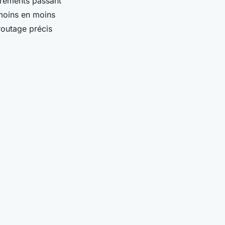
virements passant
 moins en moins
routage précis