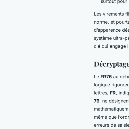
surtout pour 
Les virements fi
norme, et pourt
d’apparence dé
système ultra-pe
clé qui engage 
Décryptage
Le
FR76
au début
logique rigoure
lettres,
FR
, indi
76
, ne désignen
mathématiquemen
même que l’ordre
erreurs de saisie