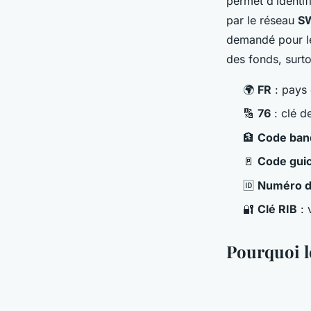
permet d’identif
par le réseau
S
demandé pour les
des fonds, surt
🌍
FR
: pays 
🔢
76
: clé d
🏦
Code ban
🚪
Code gui
🆔
Numéro d
🔐
Clé RIB
: 
Pourquoi l