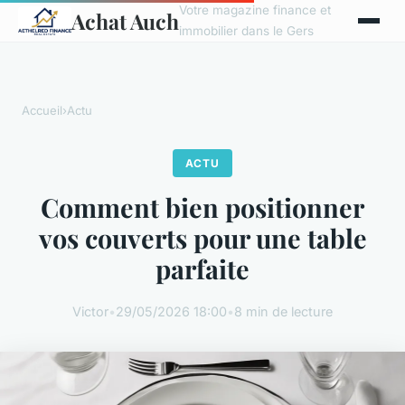
Votre magazine finance et
Achat Auch
immobilier dans le Gers
Accueil
›
Actu
ACTU
Comment bien positionner
vos couverts pour une table
parfaite
Victor
•
29/05/2026 18:00
•
8 min de lecture